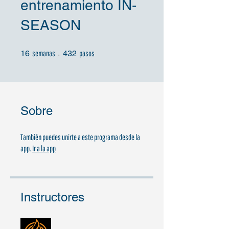
entrenamiento IN-
SEASON
16 semanas
432 pasos
16
semanas
432
pasos
Sobre
También puedes unirte a este programa desde la
app.
Ir a la app
Instructores